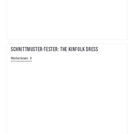
Schnittmuster-Tester: The Kinfolk Dress
Schnittmuster-
Weiterlesen
Tester:
The
Kinfolk
Dress