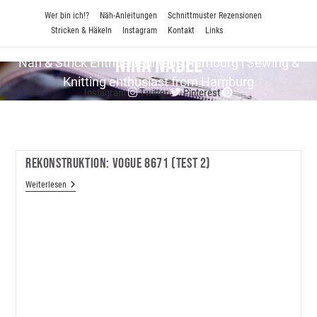
Zum
Wer bin ich!?
Näh-Anleitungen
Schnittmuster Rezensionen
Inhalt
Stricken & Häkeln
Instagram
Kontakt
Links
springen
Nina Nadel
Näh & Strick En­thu­si­as­tin aus Hamburg | Sewing &
Knitting enthusiast from Hamburg
Instagram
Twitter
Pinterest
Rekonstruktion: Vogue 8671 (Test 2)
Rekonstruktion:
Weiterlesen
Vogue
8671
(Test
2)