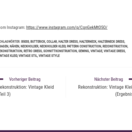
rom Instagram:
https://www.instagram.com/p/CqnGekMtO5O/
CHLAGWÖRTER
:
B5033
,
BUTTERICK
,
COLLAR
,
HALTER DRESS
,
HALTERNECK
,
HALTERNECK DRESS
,
RAGEN
,
NÄHEN
,
NECKHOLDER
,
NECKHOLDER KLEID
,
PATTERN CONSTRUCTION
,
RECONSTRUCTION
,
EKONSTRUKTION
,
RETRO DRESS
,
SCHNITTKONSTRUKTION
,
SEWING
,
VINTAGE
,
VINTAGE DRESS
,
INTAGE KLEID
,
VINTAGE STIL
,
VINTAGE STYLE
EITERE
Vorheriger Beitrag
Nächster Beitrag
RTIKEL
ekonstruktion: Vintage Kleid
Rekonstruktion: Vintage Kle
NSEHEN
Teil 3)
(Ergebni