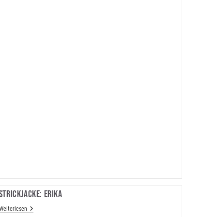
Für
Euch!
Strickjacke: Erika
Strickjacke:
Weiterlesen
Erika