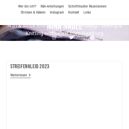
Zum
Wer bin ich!?
Näh-Anleitungen
Schnittmuster Rezensionen
Inhalt
Stricken & Häkeln
Instagram
Kontakt
Links
springen
Nina Nadel
Näh & Strick En­thu­si­as­tin aus Hamburg | Sewing &
Knitting enthusiast from Hamburg
Instagram
Twitter
Pinterest
Streifenkleid 2023
Streifenkleid
Weiterlesen
2023