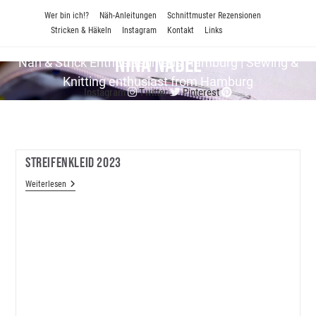
Zum
Wer bin ich!?
Näh-Anleitungen
Schnittmuster Rezensionen
Inhalt
Stricken & Häkeln
Instagram
Kontakt
Links
springen
Nina Nadel
Näh & Strick En­thu­si­as­tin aus Hamburg | Sewing &
Knitting enthusiast from Hamburg
Instagram
Twitter
Pinterest
Streifenkleid 2023
Streifenkleid
Weiterlesen
2023