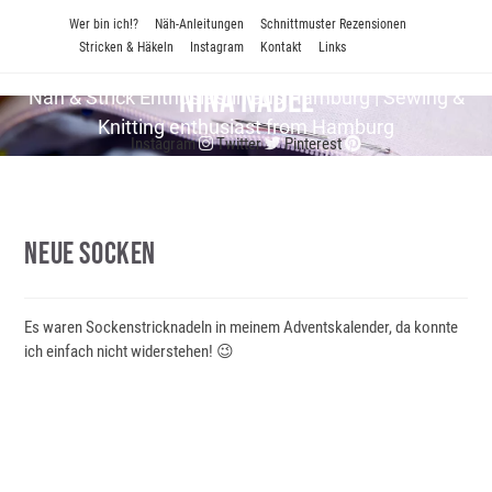
Zum
Wer bin ich!?
Näh-Anleitungen
Schnittmuster Rezensionen
Inhalt
Stricken & Häkeln
Instagram
Kontakt
Links
springen
Nina Nadel
Näh & Strick En­thu­si­as­tin aus Hamburg | Sewing &
Knitting enthusiast from Hamburg
Instagram
Twitter
Pinterest
Neue Socken
Es waren Sockenstricknadeln in meinem Adventskalender, da konnte
ich einfach nicht widerstehen! 😉