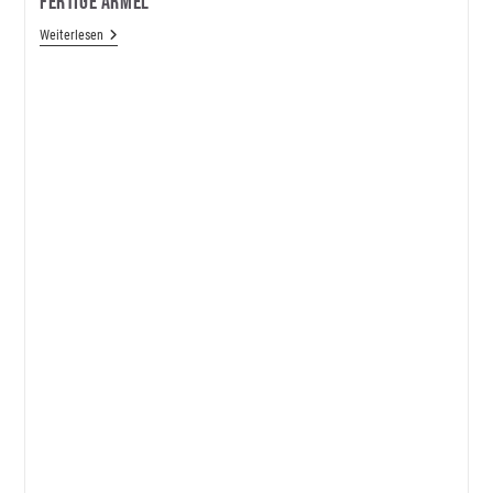
Fertige Ärmel
Fertige
Weiterlesen
Ärmel