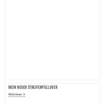
Mein Neuer Streifenpullover
Mein
Weiterlesen
Neuer
Streifenpullover