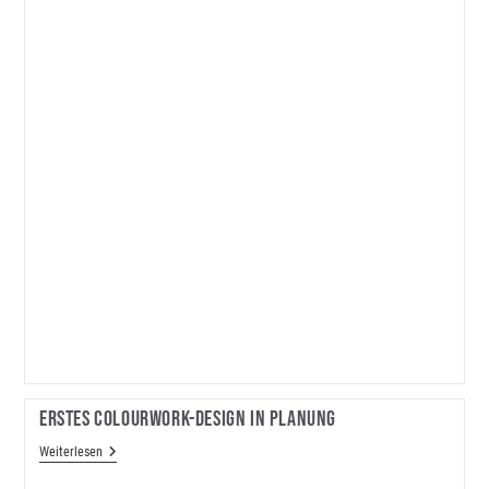
Erstes Colourwork-Design In Planung
Erstes
Weiterlesen
Colourwork-
Design