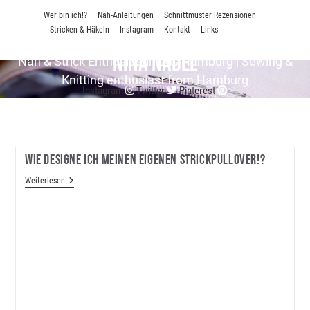
Zum
Wer bin ich!?
Näh-Anleitungen
Schnittmuster Rezensionen
Inhalt
Stricken & Häkeln
Instagram
Kontakt
Links
springen
Nina Nadel
Näh & Strick En­thu­si­as­tin aus Hamburg | Sewing &
Knitting enthusiast from Hamburg
Instagram
Twitter
Pinterest
Wie Designe Ich Meinen Eigenen Strickpullover!?
Wie
Weiterlesen
Designe
Ich
Meinen
Eigenen
Strickpullover!?