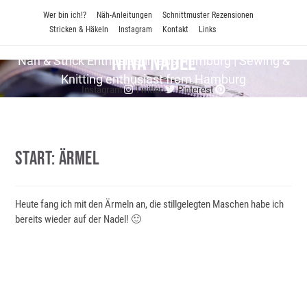
Zum
Wer bin ich!?
Näh-Anleitungen
Schnittmuster Rezensionen
Inhalt
Stricken & Häkeln
Instagram
Kontakt
Links
springen
Nina Nadel
Näh & Strick En­thu­si­as­tin aus Hamburg | Sewing &
Knitting enthusiast from Hamburg
Instagram
Twitter
Pinterest
Start: Ärmel
Heute fang ich mit den Ärmeln an, die stillgelegten Maschen habe ich
bereits wieder auf der Nadel! 🙂