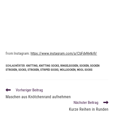
from Instagram:
https://www.instagram.com/p/CbFdyNytki9/
SCHLAGWÖRTER
:
KNITTING
,
KNITTING SOCKS
,
RINGELSOCKEN
,
SOCKEN
,
SOCKEN
STRICKEN
,
SOCKS
,
STRICKEN
,
STRIPED SOCKS
,
WOLLSOCKEN
,
WOOL SOCKS
WEITERE
Vorheriger Beitrag
ARTIKEL
Maschen aus Knötchenrand aufnehmen
ANSEHEN
Nächster Beitrag
Kurze Reihen in Runden