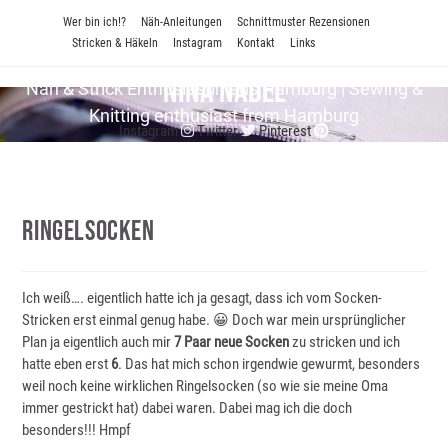
Zum
Wer bin ich!?
Näh-Anleitungen
Schnittmuster Rezensionen
Inhalt
Stricken & Häkeln
Instagram
Kontakt
Links
springen
Nina Nadel
Näh & Strick En­thu­si­as­tin aus Hamburg | Sewing &
Knitting enthusiast from Hamburg
Instagram
Twitter
Pinterest
Ringelsocken
Ich weiß…. eigentlich hatte ich ja gesagt, dass ich vom Socken-
Stricken erst einmal genug habe. 😀 Doch war mein ursprünglicher
Plan ja eigentlich auch mir
7 Paar neue Socken
zu stricken und ich
hatte eben erst
6
. Das hat mich schon irgendwie gewurmt, besonders
weil noch keine wirklichen Ringelsocken (so wie sie meine Oma
immer gestrickt hat) dabei waren. Dabei mag ich die doch
besonders!!! Hmpf