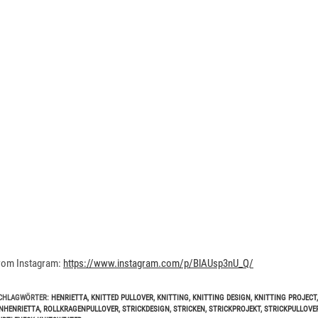
rom Instagram:
https://www.instagram.com/p/BlAUsp3nU_Q/
CHLAGWÖRTER
:
HENRIETTA
,
KNITTED PULLOVER
,
KNITTING
,
KNITTING DESIGN
,
KNITTING PROJECT
,
NHENRIETTA
,
ROLLKRAGENPULLOVER
,
STRICKDESIGN
,
STRICKEN
,
STRICKPROJEKT
,
STRICKPULLOVE