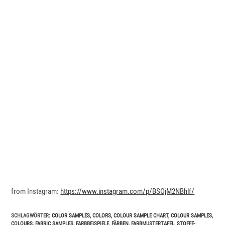
from Instagram:
https://www.instagram.com/p/BSOjM2NBhlf/
SCHLAGWÖRTER
:
COLOR SAMPLES
,
COLORS
,
COLOUR SAMPLE CHART
,
COLOUR SAMPLES
,
COLOURS
,
FABRIC SAMPLES
,
FARBBEISPIELE
,
FÄRBEN
,
FARBMUSTERTAFEL
,
STOFFE-