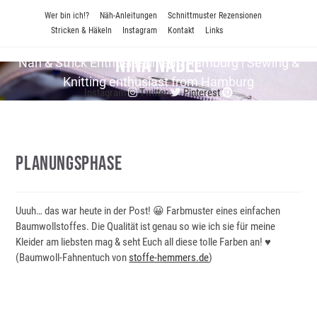
Zum
Wer bin ich!?
Näh-Anleitungen
Schnittmuster Rezensionen
Inhalt
Stricken & Häkeln
Instagram
Kontakt
Links
springen
Nina Nadel
Näh & Strick En­thu­si­as­tin aus Hamburg | Sewing &
Knitting enthusiast from Hamburg
Instagram
Twitter
Pinterest
Planungsphase
Uuuh… das war heute in der Post! 😀 Farbmuster eines einfachen
Baumwollstoffes. Die Qualität ist genau so wie ich sie für meine
Kleider am liebsten mag & seht Euch all diese tolle Farben an! ♥
(Baumwoll-Fahnentuch von
stoffe-hemmers.de
)