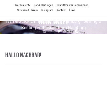
Zum
Wer bin ich!?
Näh-Anleitungen
Schnittmuster Rezensionen
Inhalt
Stricken & Häkeln
Instagram
Kontakt
Links
springen
Nina Nadel
Näh & Strick En­thu­si­as­tin aus Hamburg | Sewing &
Knitting enthusiast from Hamburg
Instagram
Twitter
Pinterest
Hallo Nachbar!