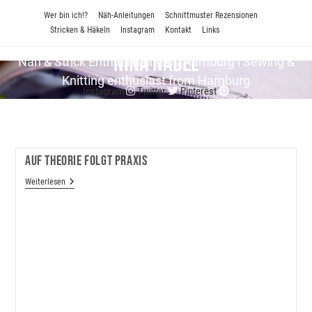
Zum
Wer bin ich!?
Näh-Anleitungen
Schnittmuster Rezensionen
Inhalt
Stricken & Häkeln
Instagram
Kontakt
Links
springen
Nina Nadel
Näh & Strick En­thu­si­as­tin aus Hamburg | Sewing &
Knitting enthusiast from Hamburg
Instagram
Twitter
Pinterest
Auf Theorie Folgt Praxis
Auf
Weiterlesen
Theorie
Folgt
Praxis