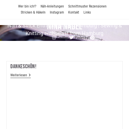
Zum
Wer bin ich!?
Näh-Anleitungen
Schnittmuster Rezensionen
Inhalt
Stricken & Häkeln
Instagram
Kontakt
Links
springen
Nina Nadel
Näh & Strick En­thu­si­as­tin aus Hamburg | Sewing &
Knitting enthusiast from Hamburg
Instagram
Twitter
Pinterest
Dankeschön!
Dankeschön!
Weiterlesen