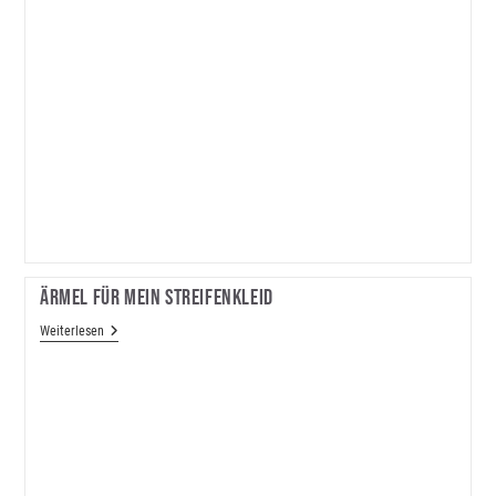
Ärmel Für Mein Streifenkleid
Ärmel
Weiterlesen
Für
Mein
Streifenkleid