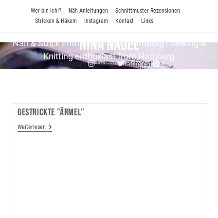
Zum
Wer bin ich!?
Näh-Anleitungen
Schnittmuster Rezensionen
Inhalt
Stricken & Häkeln
Instagram
Kontakt
Links
springen
Nina Nadel
Näh & Strick En­thu­si­as­tin aus Hamburg | Sewing &
Knitting enthusiast from Hamburg
Instagram
Twitter
Pinterest
Gestrickte "Ärmel"
Gestrickte
Weiterlesen
"Ärmel"