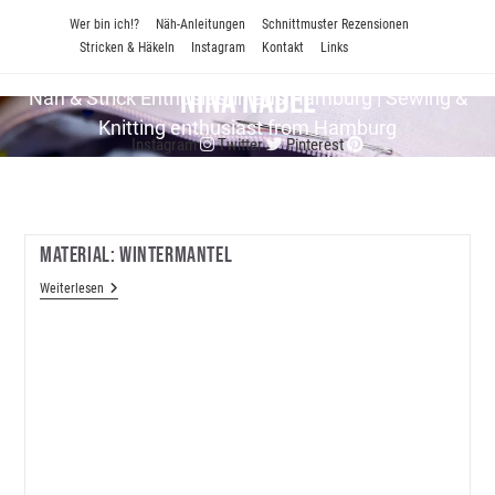
Zum
Wer bin ich!?
Näh-Anleitungen
Schnittmuster Rezensionen
Inhalt
Stricken & Häkeln
Instagram
Kontakt
Links
springen
Nina Nadel
Näh & Strick En­thu­si­as­tin aus Hamburg | Sewing &
Knitting enthusiast from Hamburg
Instagram
Twitter
Pinterest
Material: Wintermantel
Material:
Weiterlesen
Wintermantel