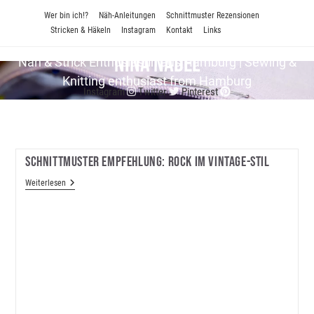
Zum
Wer bin ich!?
Näh-Anleitungen
Schnittmuster Rezensionen
Inhalt
Stricken & Häkeln
Instagram
Kontakt
Links
springen
Nina Nadel
Näh & Strick En­thu­si­as­tin aus Hamburg | Sewing &
Knitting enthusiast from Hamburg
Instagram
Twitter
Pinterest
Schnittmuster Empfehlung: Rock Im Vintage-Stil
Schnittmuster
Weiterlesen
Empfehlung:
Rock
Im
Vintage-
Stil