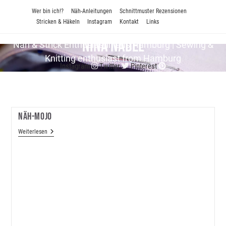
Zum
Wer bin ich!?
Näh-Anleitungen
Schnittmuster Rezensionen
Inhalt
Stricken & Häkeln
Instagram
Kontakt
Links
springen
Nina Nadel
Näh & Strick En­thu­si­as­tin aus Hamburg | Sewing &
Knitting enthusiast from Hamburg
Instagram
Twitter
Pinterest
Näh-Mojo
Näh-
Weiterlesen
Mojo