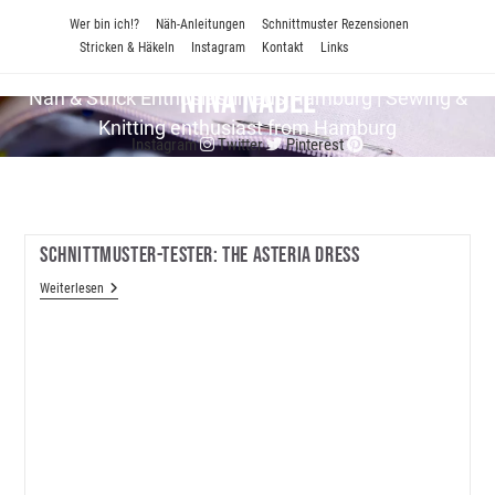
Zum
Wer bin ich!?
Näh-Anleitungen
Schnittmuster Rezensionen
Inhalt
Stricken & Häkeln
Instagram
Kontakt
Links
springen
Nina Nadel
Näh & Strick En­thu­si­as­tin aus Hamburg | Sewing &
Knitting enthusiast from Hamburg
Instagram
Twitter
Pinterest
Schnittmuster-Tester: The Asteria Dress
Schnittmuster-
Weiterlesen
Tester:
The
Asteria
Dress