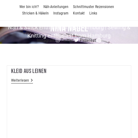
Zum
Wer bin ich!?
Näh-Anleitungen
Schnittmuster Rezensionen
Inhalt
Stricken & Häkeln
Instagram
Kontakt
Links
springen
Nina Nadel
Näh & Strick En­thu­si­as­tin aus Hamburg | Sewing &
Knitting enthusiast from Hamburg
Instagram
Twitter
Pinterest
Kleid Aus Leinen
Kleid
Weiterlesen
Aus
Leinen