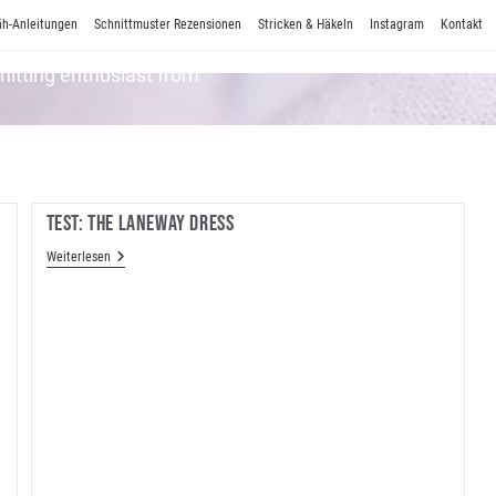
h-Anleitungen
Schnittmuster Rezensionen
Stricken & Häkeln
Instagram
Kontakt
Knitting enthusiast from
Test: The Laneway Dress
Test:
Weiterlesen
The
Laneway
Dress