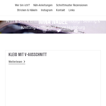
Zum
Wer bin ich!?
Näh-Anleitungen
Schnittmuster Rezensionen
Inhalt
Stricken & Häkeln
Instagram
Kontakt
Links
springen
Nina Nadel
Näh & Strick En­thu­si­as­tin aus Hamburg | Sewing &
Knitting enthusiast from Hamburg
Instagram
Twitter
Pinterest
Kleid Mit V-Ausschnitt
Kleid
Weiterlesen
Mit
V-
Ausschnitt