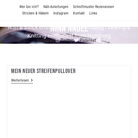
Zum
Wer bin ich!?
Näh-Anleitungen
Schnittmuster Rezensionen
Inhalt
Stricken & Häkeln
Instagram
Kontakt
Links
springen
Nina Nadel
Näh & Strick En­thu­si­as­tin aus Hamburg | Sewing &
Knitting enthusiast from Hamburg
Instagram
Twitter
Pinterest
Mein Neuer Streifenpullover
Mein
Weiterlesen
Neuer
Streifenpullover