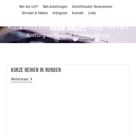
Zum
Wer bin ich!?
Näh-Anleitungen
Schnittmuster Rezensionen
Inhalt
Stricken & Häkeln
Instagram
Kontakt
Links
springen
Nina Nadel
Näh & Strick En­thu­si­as­tin aus Hamburg | Sewing &
Knitting enthusiast from Hamburg
Instagram
Twitter
Pinterest
Kurze Reihen In Runden
Kurze
Weiterlesen
Reihen
In
Runden