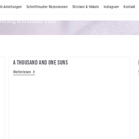
h-Anleitungen
Schnittmuster Rezensionen
Stricken & Häkeln
Instagram
Kontakt
Knitting enthusiast from
A Thousand And One Suns
A
Weiterlesen
Thousand
And
One
Suns