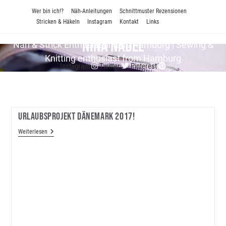
Zum
Wer bin ich!?
Näh-Anleitungen
Schnittmuster Rezensionen
Inhalt
Stricken & Häkeln
Instagram
Kontakt
Links
springen
Nina Nadel
Näh & Strick En­thu­si­as­tin aus Hamburg | Sewing &
Knitting enthusiast from Hamburg
Instagram
Twitter
Pinterest
Urlaubsprojekt Dänemark 2017!
Urlaubsprojekt
Weiterlesen
Dänemark
2017!