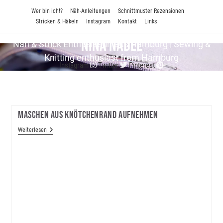
Zum
Wer bin ich!?
Näh-Anleitungen
Schnittmuster Rezensionen
Inhalt
Stricken & Häkeln
Instagram
Kontakt
Links
springen
Nina Nadel
Näh & Strick En­thu­si­as­tin aus Hamburg | Sewing &
Knitting enthusiast from Hamburg
Instagram
Twitter
Pinterest
Maschen Aus Knötchenrand Aufnehmen
Maschen
Weiterlesen
Aus
Knötchenrand
Aufnehmen