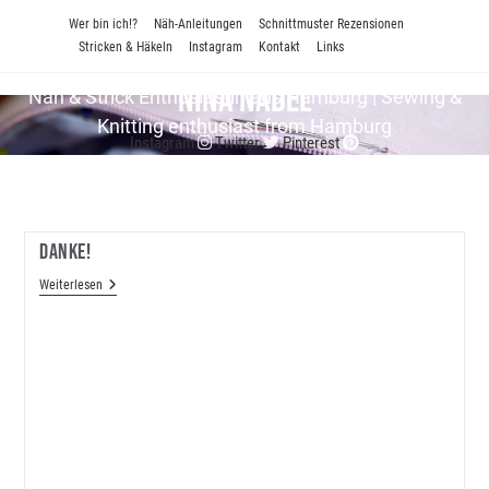
Zum
Wer bin ich!?
Näh-Anleitungen
Schnittmuster Rezensionen
Inhalt
Stricken & Häkeln
Instagram
Kontakt
Links
springen
Nina Nadel
Näh & Strick En­thu­si­as­tin aus Hamburg | Sewing &
Knitting enthusiast from Hamburg
Instagram
Twitter
Pinterest
Danke!
Danke!
Weiterlesen