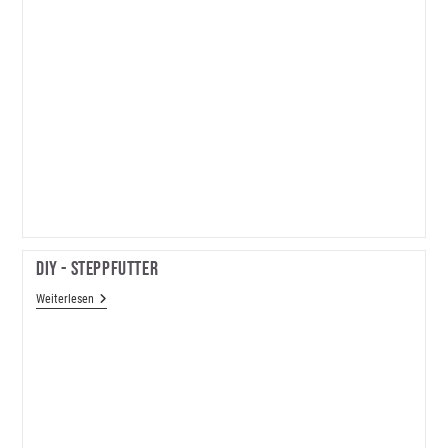
DIY - Steppfutter
DIY
Weiterlesen
-
Steppfutter