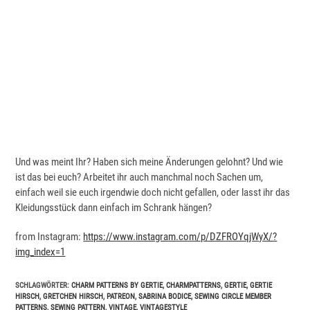
Und was meint Ihr? Haben sich meine Änderungen gelohnt? Und wie
ist das bei euch? Arbeitet ihr auch manchmal noch Sachen um,
einfach weil sie euch irgendwie doch nicht gefallen, oder lasst ihr das
Kleidungsstück dann einfach im Schrank hängen?
from Instagram:
https://www.instagram.com/p/DZFROYqjWyX/?
img_index=1
SCHLAGWÖRTER
:
CHARM PATTERNS BY GERTIE
,
CHARMPATTERNS
,
GERTIE
,
GERTIE
HIRSCH
,
GRETCHEN HIRSCH
,
PATREON
,
SABRINA BODICE
,
SEWING CIRCLE MEMBER
PATTERNS
,
SEWING PATTERN
,
VINTAGE
,
VINTAGESTYLE