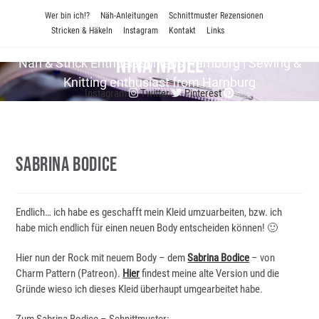
Zum
Wer bin ich!?
Näh-Anleitungen
Schnittmuster Rezensionen
Inhalt
Stricken & Häkeln
Instagram
Kontakt
Links
springen
Nina Nadel
Näh & Strick En­thu­si­as­tin aus Hamburg | Sewing &
Knitting enthusiast from Hamburg
Instagram
Twitter
Pinterest
Sabrina Bodice
Endlich… ich habe es geschafft mein Kleid umzuarbeiten, bzw. ich
habe mich endlich für einen neuen Body entscheiden können! 🙂
Hier nun der Rock mit neuem Body – dem
Sabrina Bodice
– von
Charm Pattern (Patreon).
Hier
findest meine alte Version und die
Gründe wieso ich dieses Kleid überhaupt umgearbeitet habe.