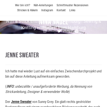
Zum
Wer bin ich!?
Näh-Anleitungen
Schnittmuster Rezensionen
Inhalt
Stricken & Häkeln
Instagram
Kontakt
Links
springen
Nina Nadel
Näh & Strick En­thu­si­as­tin aus Hamburg | Sewing &
Knitting enthusiast from Hamburg
Instagram
Twitter
Pinterest
Jenne Sweater
Ich hatte mal wieder Lust auf ein einfaches Zwischendurchprojekt und
bin auf diese Anleitung aufmerksam geworden.
(
INFO:
unbezahlte / unaufgeforderte Werbung, da Nennung von
Strickanleitung, Designer & verwendeter Wolle
)
Der
Jenne Sweater
von Sunny Grey. Ein glatt rechts gestrickter