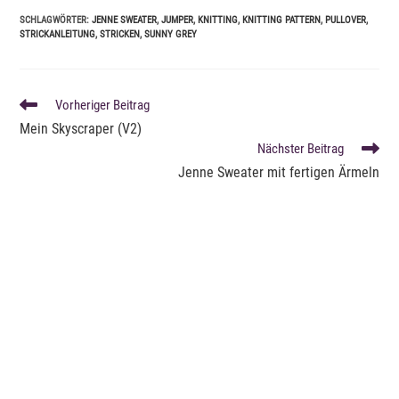
SCHLAGWÖRTER
:
JENNE SWEATER
,
JUMPER
,
KNITTING
,
KNITTING PATTERN
,
PULLOVER
,
STRICKANLEITUNG
,
STRICKEN
,
SUNNY GREY
WEITERE
Vorheriger Beitrag
ARTIKEL
Mein Skyscraper (V2)
ANSEHEN
Nächster Beitrag
Jenne Sweater mit fertigen Ärmeln