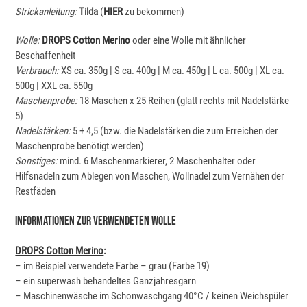
Strickanleitung:
Tilda
(
HIER
zu bekommen)
Wolle:
DROPS Cotton Merino
oder eine Wolle mit ähnlicher
Beschaffenheit
Verbrauch:
XS ca. 350g | S ca. 400g | M ca. 450g | L ca. 500g | XL ca.
500g | XXL ca. 550g
Maschenprobe:
18 Maschen x 25 Reihen (glatt rechts mit Nadelstärke
5)
Nadelstärken:
5 + 4,5 (bzw. die Nadelstärken die zum Erreichen der
Maschenprobe benötigt werden)
Sonstiges:
mind. 6 Maschenmarkierer, 2 Maschenhalter oder
Hilfsnadeln zum Ablegen von Maschen, Wollnadel zum Vernähen der
Restfäden
Informationen Zur Verwendeten Wolle
DROPS Cotton Merino
:
– im Beispiel verwendete Farbe – grau (Farbe 19)
– ein superwash behandeltes Ganzjahresgarn
– Maschinenwäsche im Schonwaschgang 40°C / keinen Weichspüler