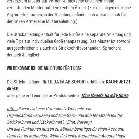
versetztem Muster auf Vorder- & Rückseite und einem mittig
verlaufenden Muster auf dem rechten Ärmel. (Für diejenigen die keine
Asymmetrie mögen, in der Anleitung befindet sich optional auch für
den linken Ärmel eine Musteranleitung.)
Die Strickanleitung enthält für jede Größe eine separate Anleitung und
viele Tips zur individuellen Größenanpassung. Das Muster ist sowohl
ausgeschrieben als auch als Strickschrift vorhanden. Sprachen:
deutsch & englisch
Wo Bekomme Ich Die Anleitung Für TILDA?
Die Strickanleitung für
TILDA
ist
AB SOFORT erhältlich
:
KAUFE JETZT
direkt!
oder gehe erst einmal zur Produktseite in
Nina Nadel’s Ravelry Store
.
Info:
„Ravelry ist eine Community-Webseite, ein
Organisationswerkzeug und eine Garn- und Musterdatenbank für
Strickerinnen und Häckerinnen“. (Zitat: Ravelry)
Um alle Funktionen nutzen zu können benötigst du einen Account,
doch der ist kostenlos. Wenn du keinen kostenlosen Account hast