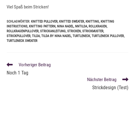
Viel Spaß beim Stricken!
SCHLAGWÖRTER
:
KNITTED PULLOVER
,
KNITTED SWEATER
,
KNITTING
,
KNITTING
INSTRUCTIONS
,
KNITTING PATTERN
,
NINA NADEL
,
NNTILDA
,
ROLLKRAGEN
,
ROLLKRAGENPULLOVER
,
STRICKANLEITUNG
,
STRICKEN
,
STRICKMUSTER
,
STRICKPULLOVER
,
TILDA
,
TILDA BY NINA NADEL
,
TURTLENECK
,
TURTLENECK PULLOVER
,
TURTLENECK SWEATER
WEITERE
Vorheriger Beitrag
ARTIKEL
Noch 1 Tag
ANSEHEN
Nächster Beitrag
Strickdesign (Test)