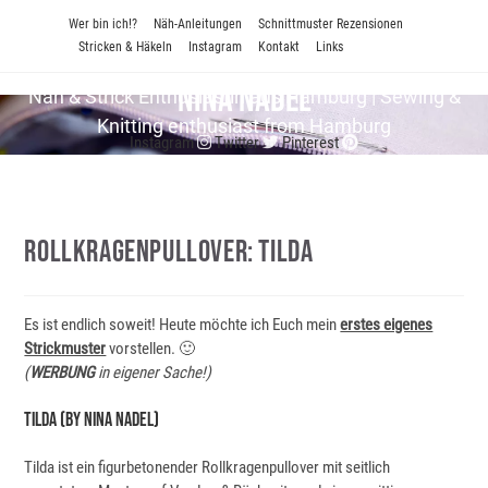
Zum
Wer bin ich!?
Näh-Anleitungen
Schnittmuster Rezensionen
Inhalt
Stricken & Häkeln
Instagram
Kontakt
Links
springen
Nina Nadel
Näh & Strick En­thu­si­as­tin aus Hamburg | Sewing &
Knitting enthusiast from Hamburg
Instagram
Twitter
Pinterest
Rollkragenpullover: Tilda
Es ist endlich soweit! Heute möchte ich Euch mein
erstes eigenes
Strickmuster
vorstellen. 🙂
(
WERBUNG
in eigener Sache!)
TILDA (by Nina Nadel)
Tilda ist ein figurbetonender Rollkragenpullover mit seitlich