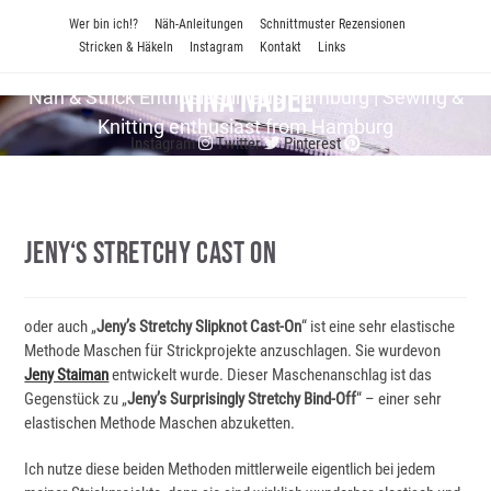
Zum
Wer bin ich!?
Näh-Anleitungen
Schnittmuster Rezensionen
Inhalt
Stricken & Häkeln
Instagram
Kontakt
Links
springen
Nina Nadel
Näh & Strick En­thu­si­as­tin aus Hamburg | Sewing &
Knitting enthusiast from Hamburg
Instagram
Twitter
Pinterest
Jeny‘s Stretchy Cast On
oder auch „
Jeny’s Stretchy Slipknot Cast-On
“ ist eine sehr elastische
Methode Maschen für Strickprojekte anzuschlagen. Sie wurdevon
Jeny Staiman
entwickelt wurde. Dieser Maschenanschlag ist das
Gegenstück zu „
Jeny’s Surprisingly Stretchy Bind-Off
“ – einer sehr
elastischen Methode Maschen abzuketten.
Ich nutze diese beiden Methoden mittlerweile eigentlich bei jedem