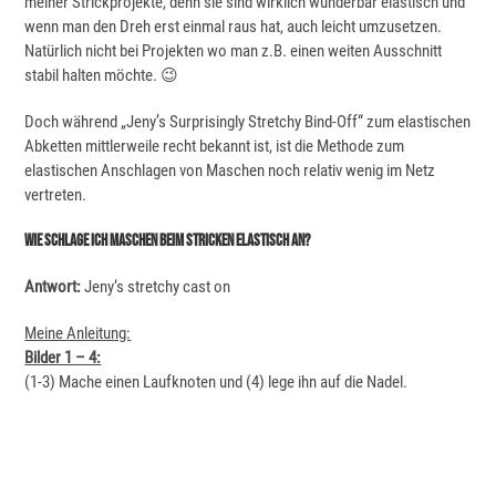
meiner Strickprojekte, denn sie sind wirklich wunderbar elastisch und
wenn man den Dreh erst einmal raus hat, auch leicht umzusetzen.
Natürlich nicht bei Projekten wo man z.B. einen weiten Ausschnitt
stabil halten möchte. 😉
Doch während „Jeny’s Surprisingly Stretchy Bind-Off“ zum elastischen
Abketten mittlerweile recht bekannt ist, ist die Methode zum
elastischen Anschlagen von Maschen noch relativ wenig im Netz
vertreten.
Wie Schlage Ich Maschen Beim Stricken Elastisch An?
Antwort:
Jeny‘s stretchy cast on
Meine Anleitung:
Bilder 1 – 4:
(1-3) Mache einen Laufknoten und (4) lege ihn auf die Nadel.