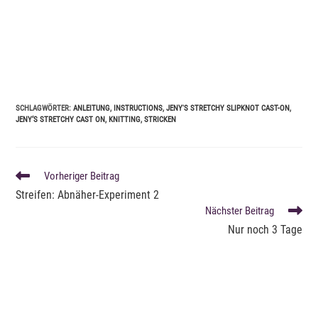
SCHLAGWÖRTER
:
ANLEITUNG
,
INSTRUCTIONS
,
JENY'S STRETCHY SLIPKNOT CAST-ON
,
JENY‘S STRETCHY CAST ON
,
KNITTING
,
STRICKEN
WEITERE
Vorheriger Beitrag
ARTIKEL
Streifen: Abnäher-Experiment 2
ANSEHEN
Nächster Beitrag
Nur noch 3 Tage