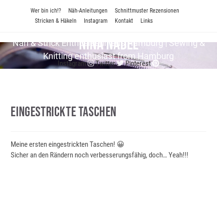
Zum
Wer bin ich!?
Näh-Anleitungen
Schnittmuster Rezensionen
Inhalt
Stricken & Häkeln
Instagram
Kontakt
Links
springen
Nina Nadel
Näh & Strick En­thu­si­as­tin aus Hamburg | Sewing &
Knitting enthusiast from Hamburg
Instagram
Twitter
Pinterest
Eingestrickte Taschen
Meine ersten eingestrickten Taschen! 😀
Sicher an den Rändern noch verbesserungsfähig, doch… Yeah!!!