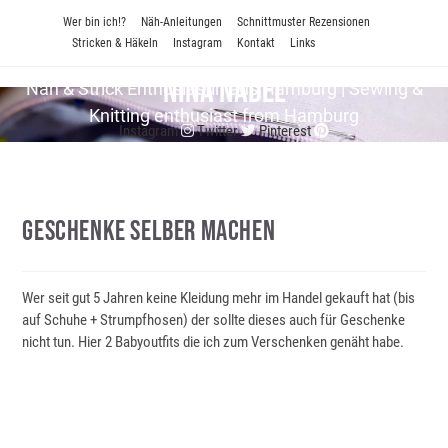
Zum
Wer bin ich!?
Näh-Anleitungen
Schnittmuster Rezensionen
Inhalt
Stricken & Häkeln
Instagram
Kontakt
Links
springen
Nina Nadel
Näh & Strick En­thu­si­as­tin aus Hamburg | Sewing &
Knitting enthusiast from Hamburg
Instagram
Twitter
Pinterest
Geschenke Selber Machen
Wer seit gut 5 Jahren keine Kleidung mehr im Handel gekauft hat (bis
auf Schuhe + Strumpfhosen) der sollte dieses auch für Geschenke
nicht tun. Hier 2 Babyoutfits die ich zum Verschenken genäht habe.