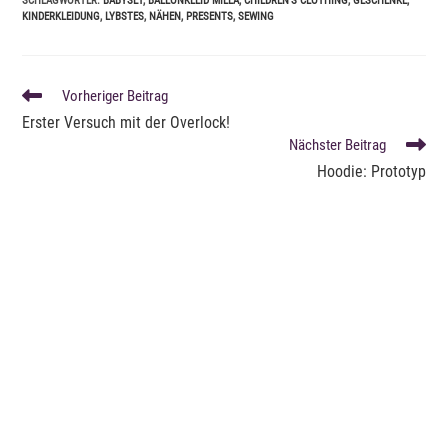
SCHLAGWÖRTER
:
BABYSET
,
BALLONKLEID MILLA
,
CHILDREN'S CLOTHING
,
GESCHENKE
,
KINDERKLEIDUNG
,
LYBSTES
,
NÄHEN
,
PRESENTS
,
SEWING
WEITERE
Vorheriger Beitrag
ARTIKEL
Erster Versuch mit der Overlock!
ANSEHEN
Nächster Beitrag
Hoodie: Prototyp