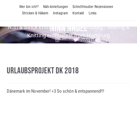
Zum
Wer bin ich!?
Näh-Anleitungen
Schnittmuster Rezensionen
Inhalt
Stricken & Häkeln
Instagram
Kontakt
Links
springen
Nina Nadel
Näh & Strick En­thu­si­as­tin aus Hamburg | Sewing &
Knitting enthusiast from Hamburg
Instagram
Twitter
Pinterest
Urlaubsprojekt DK 2018
Dänemark im November! <3 So schön & entspannend!!!