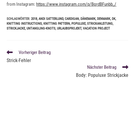
from Instagram:
https://www.instagram.com/p/BqrdBFunbb_/
SCHLAGWÖRTER
:
2018
,
ANDI SATTERLUND
,
CARDIGAN
,
DÄNEMARK
,
DENMARK
,
DK
,
KNITTING INSTRUCTIONS
,
KNITTING PATTERN
,
POPULUXE
,
STRICKANLEITUNG
,
STRICKJACKE
,
UNTANGLING-KNOTS
,
URLAUBSPROJEKT
,
VACATION PROJECT
WEITERE
Vorheriger Beitrag
ARTIKEL
Strick-Fehler
ANSEHEN
Nächster Beitrag
Body: Populuxe Strickjacke