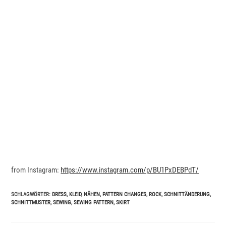
from Instagram:
https://www.instagram.com/p/BU1PxDEBPdT/
SCHLAGWÖRTER
:
DRESS
,
KLEID
,
NÄHEN
,
PATTERN CHANGES
,
ROCK
,
SCHNITTÄNDERUNG
,
SCHNITTMUSTER
,
SEWING
,
SEWING PATTERN
,
SKIRT