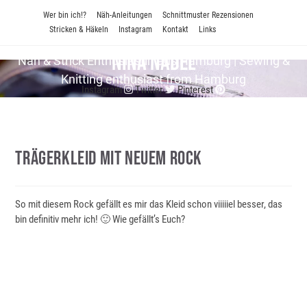
Zum
Wer bin ich!?
Näh-Anleitungen
Schnittmuster Rezensionen
Inhalt
Stricken & Häkeln
Instagram
Kontakt
Links
springen
Nina Nadel
Näh & Strick En­thu­si­as­tin aus Hamburg | Sewing &
Knitting enthusiast from Hamburg
Instagram
Twitter
Pinterest
Trägerkleid Mit Neuem Rock
So mit diesem Rock gefällt es mir das Kleid schon viiiiiel besser, das
bin definitiv mehr ich! 🙂 Wie gefällt’s Euch?